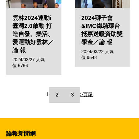
雲林2024運動i
2024獅子會
臺灣2.0啟動 打
&IMC鐵騎環台
造自發、樂活、
抵嘉送暖資助獎
愛運動好雲林／
學金／論 報
論 報
2024/03/22
人氣
值:9543
2024/03/27
人氣
值:6766
1
>
頁尾
2
3
論報新聞網