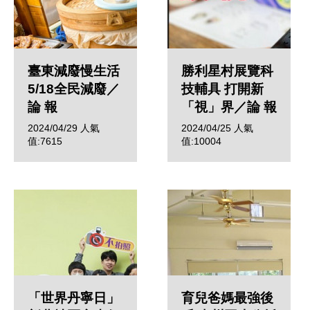
臺東減廢慢生活
勝利星村展覽科
5/18全民減廢／
技輔具 打開新
論 報
「視」界／論 報
2024/04/29
人氣
2024/04/25
人氣
值:7615
值:10004
「世界丹寧日」
育兒爸媽最強後