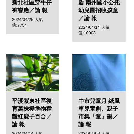
新北社區穿牛仔
盾 南州國小公托
褲響應／論 報
幼兒園招收孩童
／論 報
2024/04/25
人氣
值:7754
2024/04/14
人氣
值:10008
平溪紫東社區復
中市兒童月 紙風
育萬株極危物種
車兒童劇、親子
豔紅鹿子百合／
市集「童」樂／
論 報
論 報
2024/04/14
人氣
2024/04/03
人氣