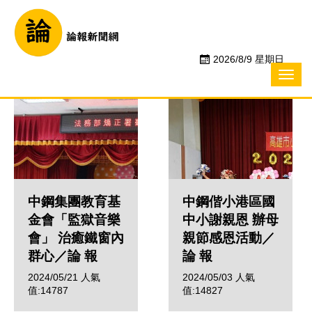
樂齡社福
2026/8/9 星期日
中鋼集團教育基
中鋼偕小港區國
金會「監獄音樂
中小謝親恩 辦母
會」 治癒鐵窗內
親節感恩活動／
群心／論 報
論 報
2024/05/21
人氣
2024/05/03
人氣
值:14787
值:14827