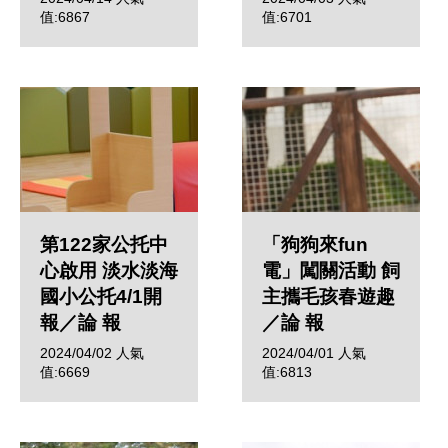
值:6867
值:6701
第122家公托中
「狗狗來fun
心啟用 淡水淡海
電」闖關活動 飼
國小公托4/1開
主攜毛孩春遊趣
報／論 報
／論 報
2024/04/02
人氣
2024/04/01
人氣
值:6669
值:6813