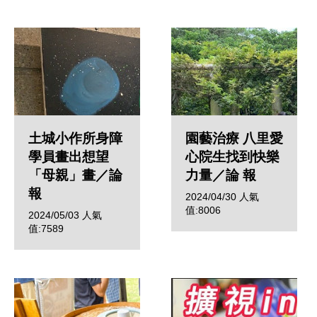
土城小作所身障
園藝治療 八里愛
學員畫出想望
心院生找到快樂
「母親」畫／論
力量／論 報
報
2024/04/30
人氣
值:8006
2024/05/03
人氣
值:7589