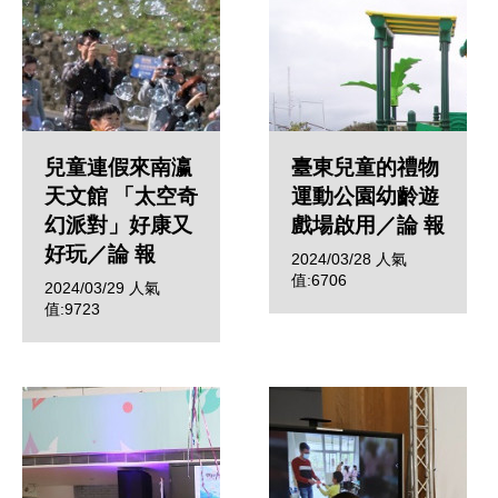
兒童連假來南瀛
臺東兒童的禮物
天文館 「太空奇
運動公園幼齡遊
幻派對」好康又
戲場啟用／論 報
好玩／論 報
2024/03/28
人氣
值:6706
2024/03/29
人氣
值:9723