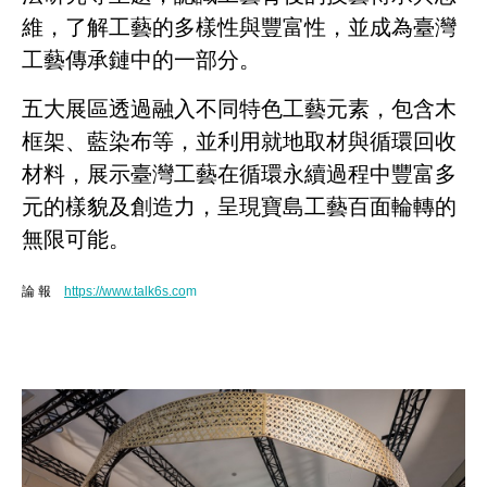
維，了解工藝的多樣性與豐富性，並成為臺灣
工藝傳承鏈中的一部分。
五大展區透過融入不同特色工藝元素，包含木
框架、藍染布等，並利用就地取材與循環回收
材料，展示臺灣工藝在循環永續過程中豐富多
元的樣貌及創造力，呈現寶島工藝百面輪轉的
無限可能。
論 報
htt
ps://www.talk6s.co
m