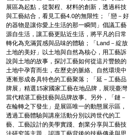
展區為起點，從製程、材料的創新，透過科技
與工藝結合，看見工藝4.0的無限性；「戀－好
的器物是讓你愛上生活的那一瞬間」倡議工藝
源自生活，讓工藝更貼近生活，將平凡的日常
轉化為充滿質感與品味的體驗；「Land－綻放
土地的美好」以土地與自然為核心，用工藝訴
說與土地的故事，探討工藝如何從這片豐饒的
土地中孕育而生，在歷史的脈絡、自然環境中
逐漸形成各具特色的工藝聚落；「延－工藝品
牌展」精選15家國家工藝在地品牌，展現臺灣
當代精湛工藝技藝與品牌故事。另外，「鏈－
在輪轉之下發生」是展區唯一的動態展示區，
透過工藝體驗與講座活動分別以跨世代的工
藝、工藝設計的美學實踐、創業分享與工藝技
法研究等主題，認識工藝背後的技藝傳承與思