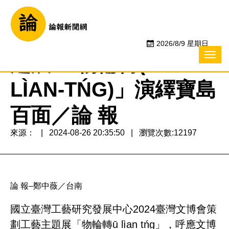
2024臺灣文博會工藝主
2026/8/9 星期日
題展 「物輪轉(Ū
LÌAN-TŃG)」演繹寶島
百面／論 報
來源：
2024-08-26 20:35:50
瀏覽次數:12197
論 報–鄭中薇／台南
國立臺灣工藝研究發展中心2024臺灣文博會策
劃工藝主題展「物輪轉ū lìan tńg」，呼應文博